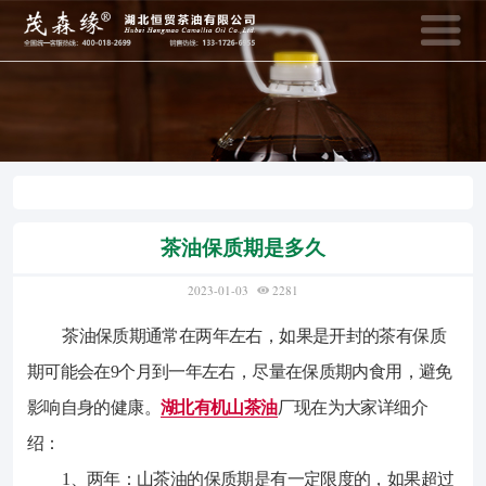
400-018-2699
133-1726-6
全国统一客服热线：
销售热线：
网站首页
资讯动态
茶油保质期是多久
产品中心
网上商城
2023-01-03
2281
茶油保质期通常在两年左右，如果是开封的茶有保质
茶油知识
招商加盟
期可能会在9个月到一年左右，尽量在保质期内食用，避免
影响自身的健康。
湖北有机山茶油
厂现在为大家详细介
恒贸风采
关于恒贸
茶油知识
绍：
1、两年：山茶油的保质期是有一定限度的，如果超过