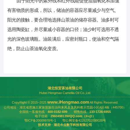
由于阳光中的紫外线和红外线能促使油脂氧化和加速
有害物质的形成，所以，储油的容器应尽量减少与空气、
阳光的接触，要合理地选择山茶油的储存容器。油多时可
选用陶瓷缸，并尽量减小容器的口径；油少时可选用不透
光的深色玻璃瓶。油装满后，应密封瓶口，使油和空气隔
绝，防止山茶油氧化变质。
2、一年：开封之后会影响到山茶油的
自然的消失，但是并不会影响到正常的食用
山茶油的优劣并不能用它储放的时间长
25℃。低温下（0℃）会出现乳白色絮状
维生素E，比普通食用油的保质期长得多。
湖北恒贸茶油有限公司
Hubei Hengmao Camellia Oil Co.,Ltd.
由于阳光中的紫外线和红外线能促使油
www.iHengmao.com
CopyRight © 2015~2025
All Rights Reserved.
选用陶瓷缸，并尽量减小容器的口径；油少
公司地址 · 湖北省恩施土家族苗族自治州来凤县龙凤科教示范园小区A区4栋（445700）
全国统一客服热线 ·
400-0182-699
销售热线 ·
133-1726-6955
电子信箱 ·
2960498139#QQ.com（#=@）
鄂ICP备20009978号-1
鄂公网安备42282702000020号
技术支持 ·
湖北今点数字科技有限公司